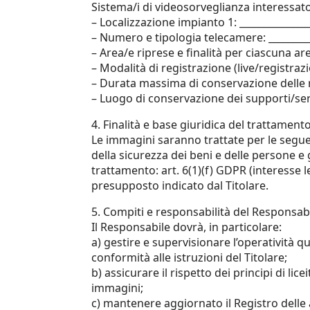
Sistema/i di videosorveglianza interessato
– Localizzazione impianto 1: _______________
– Numero e tipologia telecamere: __________
– Area/e riprese e finalità per ciascuna are
– Modalità di registrazione (live/registraz
– Durata massima di conservazione delle re
– Luogo di conservazione dei supporti/serv
4. Finalità e base giuridica del trattament
Le immagini saranno trattate per le seguen
della sicurezza dei beni e delle persone e 
trattamento: art. 6(1)(f) GDPR (interesse l
presupposto indicato dal Titolare.
5. Compiti e responsabilità del Responsab
Il Responsabile dovrà, in particolare:
a) gestire e supervisionare l’operatività q
conformità alle istruzioni del Titolare;
b) assicurare il rispetto dei principi di li
immagini;
c) mantenere aggiornato il Registro delle 