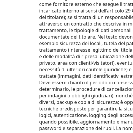
come fornitore esterno che esegue il tra
incaricato interno ai sensi dell’articolo 
del titolare); se si tratta di un responsab
attraverso un contratto che descriva in mod
trattamento, le tipologie di dati personali t
documentate del titolare. Nel testo devono
esempio sicurezza dei locali, tutela del pa
trattamento (interesse legittimo del titolar
e delle modalità di ripresa: ubicazione del
privato, area con clienti/visitatori), even
necessità di ulteriori cautele giuridiche) 
trattate (immagini, dati identificativi estra
Deve essere chiarito il periodo di conservaz
determinarlo, le procedure di cancellazio
per indagini o obblighi giudiziari), nonch
diversi, backup e copia di sicurezza; è op
tecniche predisposte per garantire la sicur
logici, autenticazione, logging degli acces
quando possibile, aggiornamento e manut
password e separazione dei ruoli. La nomina