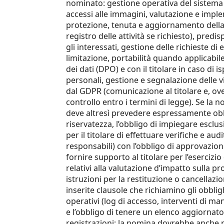
nominato: gestione operativa del sistema 
accessi alle immagini, valutazione e impl
protezione, tenuta e aggiornamento della 
registro delle attività se richiesto), pred
gli interessati, gestione delle richieste di e
limitazione, portabilità quando applicabil
dei dati (DPO) e con il titolare in caso di 
personali, gestione e segnalazione delle vi
dal GDPR (comunicazione al titolare e, ove 
controllo entro i termini di legge). Se la
deve altresì prevedere espressamente obbl
riservatezza, l’obbligo di impiegare esclus
per il titolare di effettuare verifiche e au
responsabili) con l’obbligo di approvazion
fornire supporto al titolare per l’esercizio
relativi alla valutazione d’impatto sulla p
istruzioni per la restituzione o cancellazi
inserite clausole che richiamino gli obblig
operativi (log di accesso, interventi di ma
e l’obbligo di tenere un elenco aggiornato
registrazioni; la nomina dovrebbe anche r