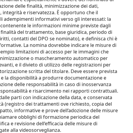
tazione delle finalità, minimizzazione dei dati,
 integrità e riservatezza. È opportuno che il
i adempimenti informativi verso gli interessati: la
e contenente le informazioni minime previste dagli
, finalità del trattamento, base giuridica, periodo di
iritti, contatti del DPO se nominato), e definisca chi è
nformative. La nomina dovrebbe indicare le misure di
esempio limitazioni di accesso per le immagini che
anonimizzazione o mascheramento automatico per
vanti, e il divieto di utilizzo delle registrazioni per
torizzazione scritta del titolare. Deve essere prevista
o e la disponibilità a produrre documentazione e
icazione delle responsabilità in caso di inosservanza
esponsabilità e risarcimento nei rapporti contrattuali.
dalle parti con indicazione della data, e conservata
 (registro dei trattamenti ove richiesto, copia del
patto, informative e prove dell’adozione delle misure
chiamare obblighi di formazione periodica del
ca e revisione dell’efficacia delle misure di
gate alla videosorveglianza.