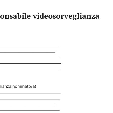
nsabile videosorveglianza
________________________________
________________________________
__________________________________
__________________________________
__________________________________
eglianza nominato/a)
_________________________________
__________________________________
________________________________
__________________________________