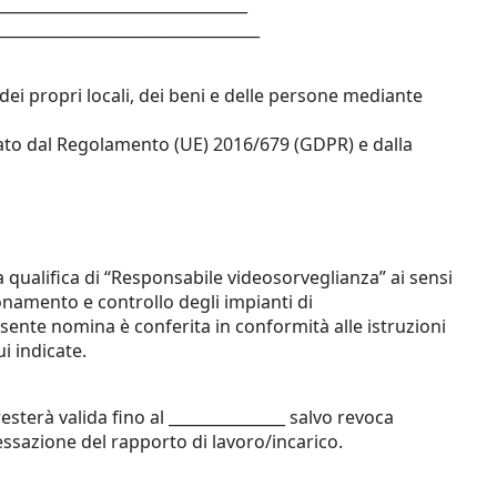
_________________________________
__________________________________
a dei propri locali, dei beni e delle persone mediante
inato dal Regolamento (UE) 2016/679 (GDPR) e dalla
la qualifica di “Responsabile videosorveglianza” ai sensi
ionamento e controllo degli impianti di
esente nomina è conferita in conformità alle istruzioni
ui indicate.
esterà valida fino al _______________ salvo revoca
cessazione del rapporto di lavoro/incarico.