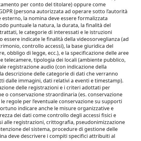
ttamento per conto del titolare) oppure come
29 GDPR (persona autorizzata ad operare sotto l’autorità
ile esterno, la nomina deve essere formalizzata
o puntuale la natura, la durata, la finalità del
rattati, le categorie di interessati e le istruzioni
 essere indicate le finalità della videosorveglianza (ad
trimonio, controllo accessi), la base giuridica del
e, obbligo di legge, ecc.), e la specificazione delle aree
le telecamere, tipologia dei locali (ambiente pubblico,
tuale registrazione audio (con indicazione della
e la descrizione delle categorie di dati che verranno
tti dalle immagini, dati relativi a eventi e timestamp).
ione delle registrazioni e i criteri adottati per
ne o conservazione straordinaria (es. conservazione
é le regole per l’eventuale conservazione su supporti
portuno indicare anche le misure organizzative e
ezza dei dati come controllo degli accessi fisici e
si alle registrazioni, crittografia, pseudonimizzazione
enzione del sistema, procedure di gestione delle
 deve descrivere i compiti specifici attribuiti al