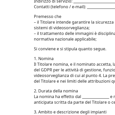
Indirizzo di servizio: ______________________
Contatti (telefono / e-mail): _______________
Premesso che
– il Titolare intende garantire la sicurezz
sistemi di videosorveglianza;
– il trattamento delle immagini è discipl
normativa nazionale applicabile;
Si conviene e si stipula quanto segue.
1. Nomina
Il Titolare nomina, e il nominato accetta, 
del GDPR per le attività di gestione, funz
videosorveglianza di cui al punto 4. La pr
del Titolare e nei limiti delle attribuzioni q
2. Durata della nomina
La nomina ha effetto dal _______________ e r
anticipata scritta da parte del Titolare o 
3. Ambito e descrizione degli impianti