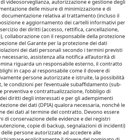
di videosorveglianza, autorizzazione e gestione degli
ementazione delle misure di minimizzazione e di
documentazione relativa al trattamento (incluso il
isposizione e aggiornamento dei cartelli informativi per
sercizio dei diritti (accesso, rettifica, cancellazione,
e), collaborazione con il responsabile della protezione
ispezione del Garante per la protezione dei dati
olazioni dei dati personali secondo i termini previsti
necessario, assistenza alla notifica all’autorità di
 nomina riguarda un responsabile esterno, il contratto
ighi in capo al responsabile come il dovere di
ivamente persone autorizzate e istruite, la possibilità
dit, le condizioni per l’eventuale subaffidamento (sub-
e preventiva e contrattualizzazione, l’obbligo di
 dei diritti degli interessati e per gli adempimenti
rotezione dei dati (DPIA) qualora necessaria, nonché le
one dei dati al termine del contratto. Devono essere
hi di conservazione delle evidenze e dei registri
nutenzione, copie di backup, segnalazioni di incidenti)
 delle persone autorizzate ad accedere alle
ichiamare esplicitamente il dovere del nominato di