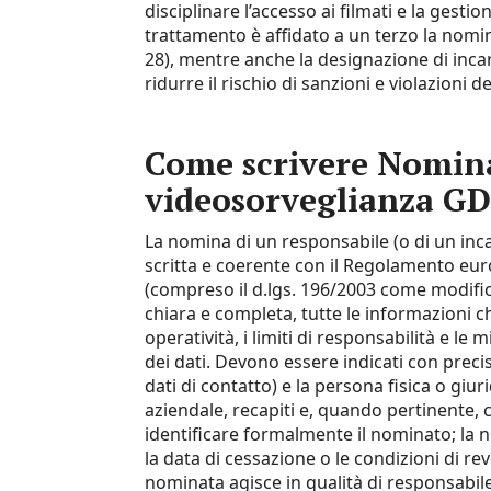
disciplinare l’accesso ai filmati e la gestio
trattamento è affidato a un terzo la nomina
28), mentre anche la designazione di incar
ridurre il rischio di sanzioni e violazioni dei
Come scrivere Nomina
videosorveglianza GDP
La nomina di un responsabile (o di un inca
scritta e coerente con il Regolamento eur
(compreso il d.lgs. 196/2003 come modific
chiara e completa, tutte le informazioni che
operatività, i limiti di responsabilità e le 
dei dati. Devono essere indicati con precis
dati di contatto) e la persona fisica o giu
aziendale, recapiti e, quando pertinente, 
identificare formalmente il nominato; la no
la data di cessazione o le condizioni di re
nominata agisce in qualità di responsabile