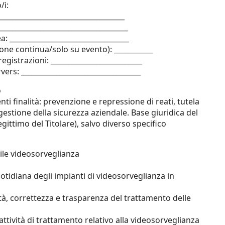
/i:
___________________________________
___________________________________
a: __________________________________
ione continua/solo su evento): ___________
gistrazioni: __________________________
ers: __________________________________
o
ti finalità: prevenzione e repressione di reati, tutela
gestione della sicurezza aziendale. Base giuridica del
egittimo del Titolare), salvo diverso specifico
ile videosorveglianza
uotidiana degli impianti di videosorveglianza in
ceità, correttezza e trasparenza del trattamento delle
attività di trattamento relativo alla videosorveglianza