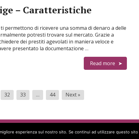
ige – Caratteristiche
e ti permettono di ricevere una somma di denaro a delle
normalmente potresti trovare sul mercato. Grazie a
chiedere dei prestiti agevolati in maniera veloce e
 avere presentato la documentazione …
Read more
32
33
…
44
Next »
migliore esperienza sul nostro sito. Se continui ad utilizzare questo sit