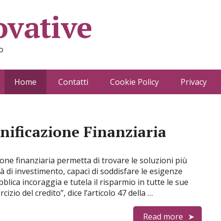
ovative
o
Home
Contatti
Cookie Policy
Privacy
anificazione Finanziaria
ne finanziaria permetta di trovare le soluzioni più
à di investimento, capaci di soddisfare le esigenze
bblica incoraggia e tutela il risparmio in tutte le sue
cizio del credito”, dice l’articolo 47 della …
Read more