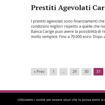
Prestiti Agevolati Car
I prestiti agevolati sono finanziamenti ch
condizioni migliori rispetto a quelle che 
Banca Carige puoi avere la possibilità di ri
molto semplice. Fino a 70.000 euro. Dopo
Paginazione
« Prev
1
…
29
30
31
degli
articoli
Azioni Innovative
© 2026
Utilizziamo i cookie per essere sicuri che tu possa avere la 