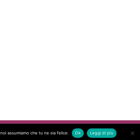
Theme by
WP Puzzle
o noi assumiamo che tu ne sia felice.
Ok
Leggi di più