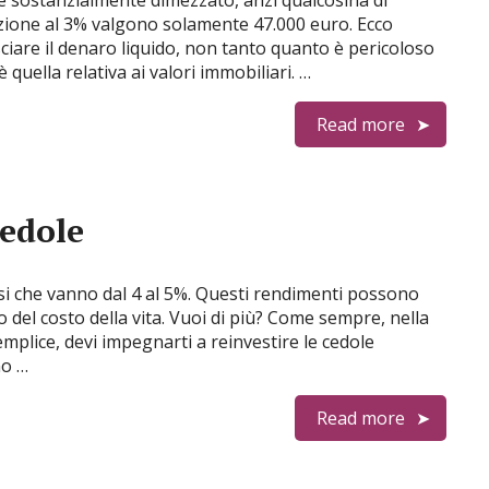
i è sostanzialmente dimezzato, anzi qualcosina di
azione al 3% valgono solamente 47.000 euro. Ecco
iare il denaro liquido, non tanto quanto è pericoloso
quella relativa ai valori immobiliari. …
Read more
Cedole
tassi che vanno dal 4 al 5%. Questi rendimenti possono
o del costo della vita. Vuoi di più? Come sempre, nella
emplice, devi impegnarti a reinvestire le cedole
no …
Read more