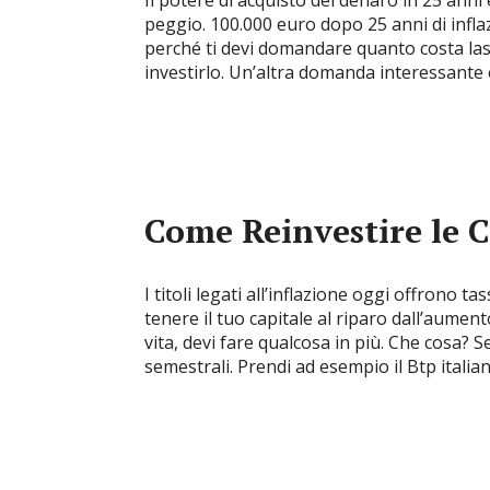
Il potere di acquisto del denaro in 25 ann
peggio. 100.000 euro dopo 25 anni di infl
perché ti devi domandare quanto costa lasc
investirlo. Un’altra domanda interessante è 
Come Reinvestire le 
I titoli legati all’inflazione oggi offrono 
tenere il tuo capitale al riparo dall’aument
vita, devi fare qualcosa in più. Che cosa? S
semestrali. Prendi ad esempio il Btp italia