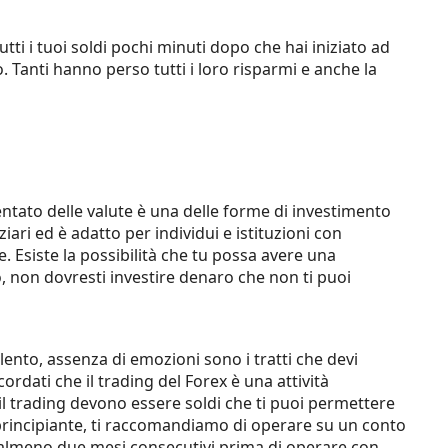
utti i tuoi soldi pochi minuti dopo che hai iniziato ad
. Tanti hanno perso tutti i loro risparmi e anche la
ntato delle valute è una delle forme di investimento
iari ed è adatto per individui e istituzioni con
. Esiste la possibilità che tu possa avere una
o, non dovresti investire denaro che non ti puoi
lento, assenza di emozioni sono i tratti che devi
ordati che il trading del Forex è una attività
r il trading devono essere soldi che ti puoi permettere
 principiante, ti raccomandiamo di operare su un conto
r almeno due mesi consecutivi prima di operare con