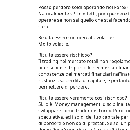
Posso perdere soldi operando nel Forex?
Naturalmente si!. In effetti, puoi perdere t
operare se non sai quello che stai facendo
casa.
Risulta essere un mercato volatile?
Molto volatile.
Risulta essere rischioso?
Il trading nel mercato retail non regolame
più rischiose disponibile nei mercati finanz
conoscenze dei mercati finanziari raffinate
sostanziosa perdita di capitale, e pertant
permettere di perdere.
Risulta essere veramente così rischioso?
Si, lo è. Money management, disciplina, ta
sviluppare come trader del Forex. Però, ric
speculativa, ed i soldi del tuo capitale pe
di perdere e non soldi prestati. Se sei un
demo finché non riesci a fare profitti pe