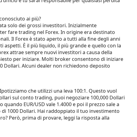
d’ufficio e tu sarai responsabile per qualsiasi perdita
conosciuto ai più?
ata solo dei grossi investitori. Inizialmente
ter fare trading nel Forex. In origine era destinato
li. Il Forex è stato aperto a tutti alla fine degli anni
aspetti. È il più liquido, il più grande e quello con la
rex attrae sempre nuovi investitori a causa della
hiesto per iniziare. Molti broker consentono di iniziare
0 Dollari. Alcuni dealer non richiedono deposito
 Ipotizziamo che utilizzi una leva 100:1. Questo vuol
ollari sul conto trading, puoi negoziare 100,000 Dollari
ro quando EUR/USD vale 1.4000 e poi il prezzo sale a
to di 1000 Dollari. Hai raddoppiato il tuo investimento
ero? Però, prima di provare, leggi la risposta alla