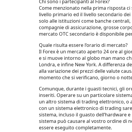
Chi sono i partecipanti al Forex?
Come menzionato nella prima risposta ci so
livello primario ed il livello secondario d
solo alle istituzioni come banche central
compagnie di assicurazione, grosse corpora
mercato OTC secondario è disponibile per i
Quale risulta essere l’orario di mercato?
Il Forex è un mercato aperto 24 ore al gior
e si muove intorno al globo man mano che 
Londra, e infine New York. A differenza degl
alla variazione dei prezzi delle valute causa
momento che si verificano, giorno o notte
Comunque, durante i guasti tecnici, gli o
inseriti. Operare su un particolare sistema
un altro sistema di trading elettronico, o 
con un sistema elettronico di trading sare
sistema, incluso il guasto dell’hardware e d
sistema può causare al vostro ordine di n
essere eseguito completamente.