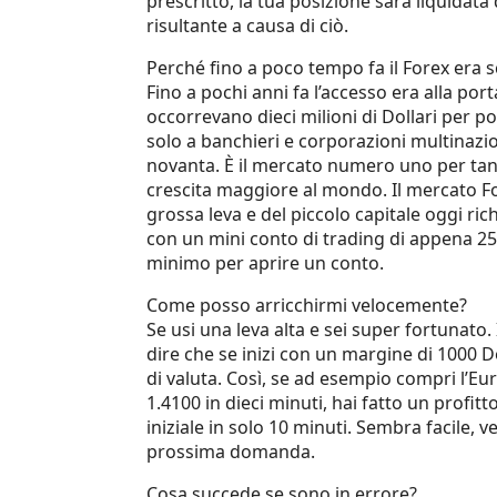
prescritto, la tua posizione sarà liquidata 
risultante a causa di ciò.
Perché fino a poco tempo fa il Forex era s
Fino a pochi anni fa l’accesso era alla port
occorrevano dieci milioni di Dollari per po
solo a banchieri e corporazioni multinaziona
novanta. È il mercato numero uno per tanti 
crescita maggiore al mondo. Il mercato Fo
grossa leva e del piccolo capitale oggi ric
con un mini conto di trading di appena 25
minimo per aprire un conto.
Come posso arricchirmi velocemente?
Se usi una leva alta e sei super fortunato.
dire che se inizi con un margine di 1000 D
di valuta. Così, se ad esempio compri l’Eu
1.4100 in dieci minuti, hai fatto un profit
iniziale in solo 10 minuti. Sembra facile, v
prossima domanda.
Cosa succede se sono in errore?