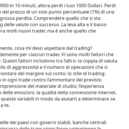
3900 in 10 minuti, allora perdi i tuoi 1000 Dollari. Perdi
mbio del prezzo di un solo punto percentuale (1%) di una
 grossa perdita. Comprendere quello che si sta
 delle valute con successo. La leva alta e il basso
ira molti nuovi trader, ma è anche quello che
mente, cosa mi devo aspettare dal trading?
ndemente per ciascun trader. Vi sono molti fattori che
 Questi fattori includono tra l’altro: la coppia di valuta
vello di aggressività e il numero di operazioni che si
ontare del margine sul conto; lo stile di trading;
 in ogni trade contro l’ammontare del previsto
comprensione del materiale di studio; l’esperienza
llo delle emozioni, la qualità della connessione internet,
 queste variabili in modo da aiutarti a determinare se
a te.
uelle dei paesi con governi stabili, banche centrali
ggioranza delle transazioni forex coinvolgono le