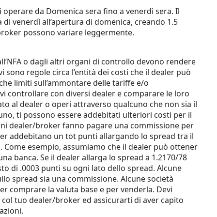
operare da Domenica sera fino a venerdì sera. Il
a di venerdì all’apertura di domenica, creando 1.5
ri broker possono variare leggermente.
l’NFA o dagli altri organi di controllo devono rendere
n vi sono regole circa l’entità dei costi che il dealer può
che limiti sull’ammontare delle tariffe e/o
i controllare con diversi dealer e comparare le loro
ntato al dealer o operi attraverso qualcuno che non sia il
uno, ti possono essere addebitati ulteriori costi per il
lcuni dealer/broker fanno pagare una commissione per
er addebitano un tot punti allargando lo spread tra il
ti. Come esempio, assumiamo che il dealer può ottener
na banca. Se il dealer allarga lo spread a 1.2170/78
costo di .0003 punti su ogni lato dello spread. Alcune
ullo spread sia una commissione. Alcune società
er comprare la valuta base e per venderla. Devi
col tuo dealer/broker ed assicurarti di aver capito
azioni.