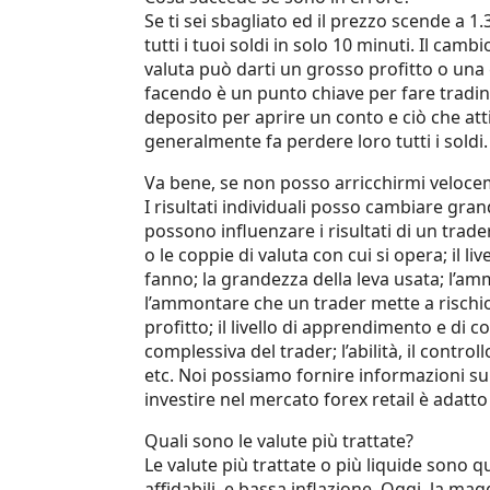
Se ti sei sbagliato ed il prezzo scende a 1.
tutti i tuoi soldi in solo 10 minuti. Il ca
valuta può darti un grosso profitto o una
facendo è un punto chiave per fare trading
deposito per aprire un conto e ciò che att
generalmente fa perdere loro tutti i soldi.
Va bene, se non posso arricchirmi veloce
I risultati individuali posso cambiare gra
possono influenzare i risultati di un trader.
o le coppie di valuta con cui si opera; il li
fanno; la grandezza della leva usata; l’amm
l’ammontare che un trader mette a rischio
profitto; il livello di apprendimento e di 
complessiva del trader; l’abilità, il contro
etc. Noi possiamo fornire informazioni su
investire nel mercato forex retail è adatto 
Quali sono le valute più trattate?
Le valute più trattate o più liquide sono q
affidabili, e bassa inflazione. Oggi, la ma