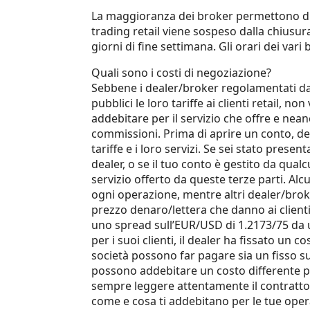
La maggioranza dei broker permettono di 
trading retail viene sospeso dalla chiusur
giorni di fine settimana. Gli orari dei va
Quali sono i costi di negoziazione?
Sebbene i dealer/broker regolamentati dal
pubblici le loro tariffe ai clienti retail, no
addebitare per il servizio che offre e nean
commissioni. Prima di aprire un conto, dev
tariffe e i loro servizi. Se sei stato prese
dealer, o se il tuo conto è gestito da qualc
servizio offerto da queste terze parti. A
ogni operazione, mentre altri dealer/brok
prezzo denaro/lettera che danno ai clien
uno spread sull’EUR/USD di 1.2173/75 da u
per i suoi clienti, il dealer ha fissato un 
società possono far pagare sia un fisso s
possono addebitare un costo differente p
sempre leggere attentamente il contratto 
come e cosa ti addebitano per le tue oper