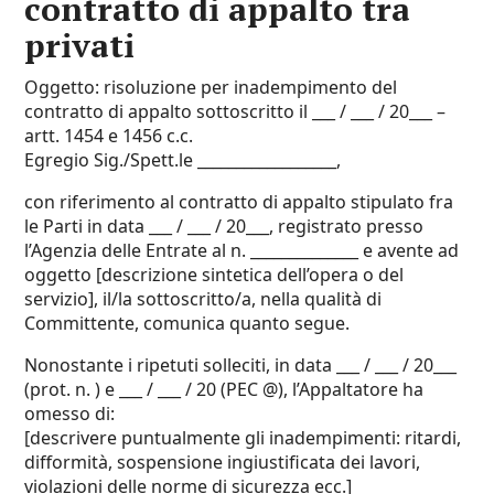
contratto di appalto​ tra
privati
Oggetto: risoluzione per inadempimento del
contratto di appalto sottoscritto il ___ / ___ / 20___ –
artt. 1454 e 1456 c.c.
Egregio Sig./Spett.le __________________,
con riferimento al contratto di appalto stipulato fra
le Parti in data ___ / ___ / 20___, registrato presso
l’Agenzia delle Entrate al n. ______________ e avente ad
oggetto [descrizione sintetica dell’opera o del
servizio], il/la sottoscritto/a, nella qualità di
Committente, comunica quanto segue.
Nonostante i ripetuti solleciti, in data ___ / ___ / 20___
(prot. n. ) e ___ / ___ / 20 (PEC @), l’Appaltatore ha
omesso di:
[descrivere puntualmente gli inadempimenti: ritardi,
difformità, sospensione ingiustificata dei lavori,
violazioni delle norme di sicurezza ecc.]