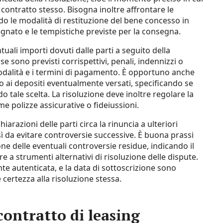
al contratto stesso. Bisogna inoltre affrontare le
do le modalità di restituzione del bene concesso in
segnato e le tempistiche previste per la consegna.
tuali importi dovuti dalle parti a seguito della
e sono previsti corrispettivi, penali, indennizzi o
modalità e i termini di pagamento. È opportuno anche
ni o ai depositi eventualmente versati, specificando se
do tale scelta. La risoluzione deve inoltre regolare la
e polizze assicurative o fideiussioni.
arazioni delle parti circa la rinuncia a ulteriori
sì da evitare controversie successive. È buona prassi
one delle eventuali controversie residue, indicando il
re a strumenti alternativi di risoluzione delle dispute.
nte autenticata, e la data di sottoscrizione sono
 certezza alla risoluzione stessa.
ontratto di leasing​