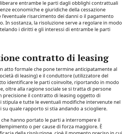
liberare entrambe le parti dagli obblighi contrattuali
uenze economiche e giuridiche della cessazione
e l’eventuale risarcimento dei danni o il pagamento
o. In sostanza, la risoluzione serve a regolare in modo
elando i diritti e gli interessi di entrambe le parti
ione contratto di leasing​
 un atto formale che pone termine anticipatamente al
cietà di leasing) e il conduttore (utilizzatore del
 identificare le parti coinvolte, riportando in modo
e, oltre alla ragione sociale se si tratta di persone
 precisione il contratto di leasing oggetto di
i stipula e tutte le eventuali modifiche intervenute nel
 su quale rapporto si stia andando a sciogliere.
i che hanno portato le parti a interrompere il
adempimento o per cause di forza maggiore. È
icacia della risoluzione, cioè il momento preciso in cui