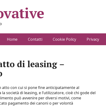
ovative
o
Home
Contatti
Cookie Policy
Privacy
tto di leasing​ –
o
n atto con cui si pone fine anticipatamente al
la società di leasing, e l’utilizzatore, cioè chi gode del
limento può avvenire per diversi motivi, come
ancato pagamento dei canoni o per volontà