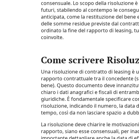
consensuale. Lo scopo della risoluzione è 
futuri, stabilendo al contempo le conseg
anticipata, come la restituzione del bene 
delle somme residue previste dal contratt
ordinato la fine del rapporto di leasing, tut
coinvolte.
Come scrivere Risoluz
Una risoluzione di contratto di leasing è
rapporto contrattuale tra il concedente (so
bene). Questo documento deve innanzitutto
chiaro i dati anagrafici e fiscali di entramb
giuridiche. È fondamentale specificare con
risoluzione, indicando il numero, la data d
tempo, così da non lasciare spazio a dubbi
La risoluzione deve chiarire le motivazion
rapporto, siano esse consensuali, per in
importante dettagliare anche la data di eff