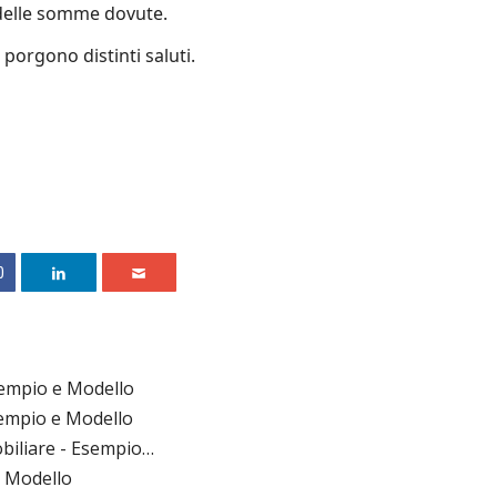
 delle somme dovute.
 porgono distinti saluti.
0
sempio e Modello
sempio e Modello
biliare​ - Esempio…
e Modello