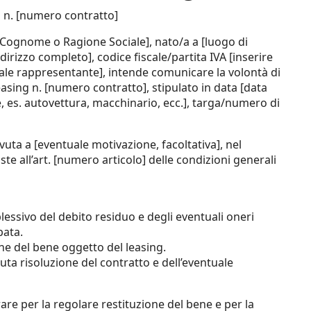
g n. [numero contratto]
e Cognome o Ragione Sociale], nato/a a [luogo di
indirizzo completo], codice fiscale/partita IVA [inserire
legale rappresentante], intende comunicare la volontà di
easing n. [numero contratto], stipulato in data [data
e, es. autovettura, macchinario, ecc.], targa/numero di
vuta a [eventuale motivazione, facoltativa], nel
ste all’art. [numero articolo] delle condizioni generali
ssivo del debito residuo e degli eventuali oneri
pata.
ione del bene oggetto del leasing.
nuta risoluzione del contratto e dell’eventuale
rare per la regolare restituzione del bene e per la